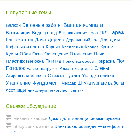
Популярные темы
Ванная комната
Бетонные работы
Балкон
Гараж
Вентиляция
ГКЛ
Водопровод
Выравнивание пола
Гипсокартон
Дача
Дерево
Для дачи
Деревянный пол
Кирпич
Кафельная плитка
Крепления
Кровля
Крыша
Кухня
Отопление
Обои
Окна
Освещение
Печи
Пол
Плитка
Покраска
Пластиковые окна
Поклейка обоев
Потолок
Стены
Расчёт нагрузок
Ремонт квартиры
Туалет
Стяжка
Стиральная машина
Укладка плитки
Утепление
Фундамент
Штукатурные работы
Чердак
лестницы
линолеум
пенопласт
септик
Свежее обсуждение
Михаил
к записи
Домик для колодца своими руками
StudyDocx
к записи
Электровелосипеды — комфорт и