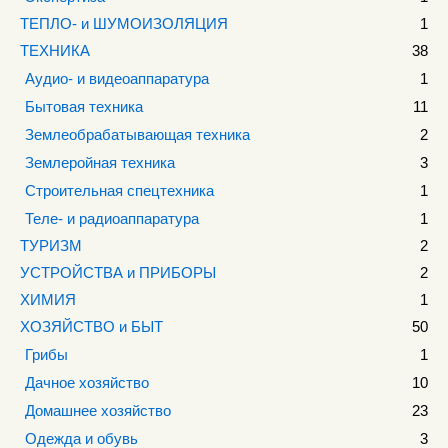
ТЕПЛО- и ШУМОИЗОЛЯЦИЯ
1
ТЕХНИКА
38
Аудио- и видеоаппаратура
1
Бытовая техника
11
Землеобрабатывающая техника
2
Землеройная техника
3
Строительная спецтехника
1
Теле- и радиоаппаратура
1
ТУРИЗМ
2
УСТРОЙСТВА и ПРИБОРЫ
2
ХИМИЯ
1
ХОЗЯЙСТВО и БЫТ
50
Грибы
1
Дачное хозяйство
10
Домашнее хозяйство
23
Одежда и обувь
3