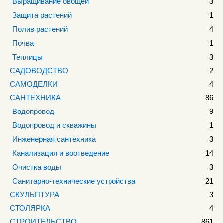
Выращивание овощей
3
Защита растений
1
Полив растений
4
Почва
1
Теплицы
3
САДОВОДСТВО
2
САМОДЕЛКИ
4
САНТЕХНИКА
86
Водопровод
9
Водопровод и скважины
1
Инженерная сантехника
3
Канализация и воотведение
14
Очистка воды
3
Санитарно-технические устройства
21
СКУЛЬПТУРА
3
СТОЛЯРКА
4
СТРОИТЕЛЬСТВО
861